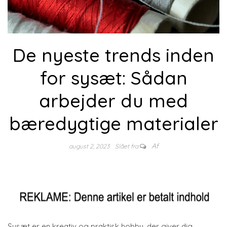
De nyeste trends inden
for sysæt: Sådan
arbejder du med
bæredygtige materialer
Af
august 2, 2023
Slået fra
Sysæt er en kreativ og praktisk hobby, der giver dig