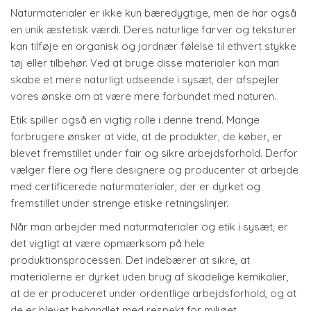
Naturmaterialer er ikke kun bæredygtige, men de har også
en unik æstetisk værdi. Deres naturlige farver og teksturer
kan tilføje en organisk og jordnær følelse til ethvert stykke
tøj eller tilbehør. Ved at bruge disse materialer kan man
skabe et mere naturligt udseende i sysæt, der afspejler
vores ønske om at være mere forbundet med naturen.
Etik spiller også en vigtig rolle i denne trend. Mange
forbrugere ønsker at vide, at de produkter, de køber, er
blevet fremstillet under fair og sikre arbejdsforhold. Derfor
vælger flere og flere designere og producenter at arbejde
med certificerede naturmaterialer, der er dyrket og
fremstillet under strenge etiske retningslinjer.
Når man arbejder med naturmaterialer og etik i sysæt, er
det vigtigt at være opmærksom på hele
produktionsprocessen. Det indebærer at sikre, at
materialerne er dyrket uden brug af skadelige kemikalier,
at de er produceret under ordentlige arbejdsforhold, og at
de er blevet behandlet med respekt for miljøet.