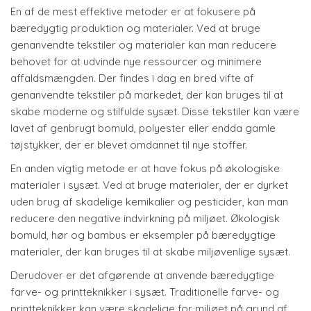
En af de mest effektive metoder er at fokusere på
bæredygtig produktion og materialer. Ved at bruge
genanvendte tekstiler og materialer kan man reducere
behovet for at udvinde nye ressourcer og minimere
affaldsmængden. Der findes i dag en bred vifte af
genanvendte tekstiler på markedet, der kan bruges til at
skabe moderne og stilfulde sysæt. Disse tekstiler kan være
lavet af genbrugt bomuld, polyester eller endda gamle
tøjstykker, der er blevet omdannet til nye stoffer.
En anden vigtig metode er at have fokus på økologiske
materialer i sysæt. Ved at bruge materialer, der er dyrket
uden brug af skadelige kemikalier og pesticider, kan man
reducere den negative indvirkning på miljøet. Økologisk
bomuld, hør og bambus er eksempler på bæredygtige
materialer, der kan bruges til at skabe miljøvenlige sysæt.
Derudover er det afgørende at anvende bæredygtige
farve- og printteknikker i sysæt. Traditionelle farve- og
printteknikker kan være skadelige for miljøet på grund af