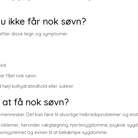
u ikke får nok søvn?
 efter disse tegn og symptomer.
hed.
har fået nok søvn.
 højt kulhydratindhold eller sukker.
e at få nok søvn?
mennesker. Det kan føre til alvorlige helbredsproblemer og en
oblemer, herunder vægtøgning, hjertesygdomme, psykisk syg
immunsystemet og evnen til at bekæmpe sygdomme.