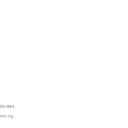
dda død.
dom og