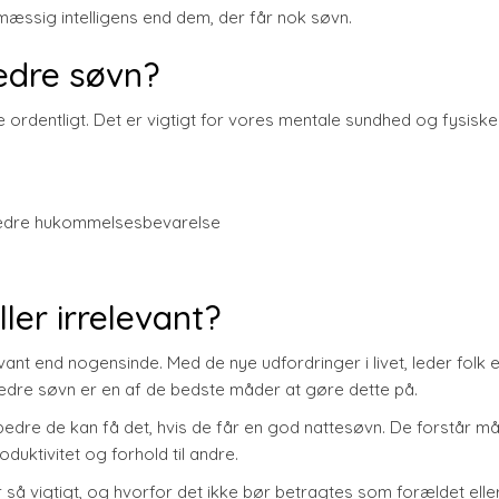
æssig intelligens end dem, der får nok søvn.
edre søvn?
 ordentligt. Det er vigtigt for vores mentale sundhed og fysiske
Bedre hukommelsesbevarelse
ler irrelevant?
ant end nogensinde. Med de nye udfordringer i livet, leder folk e
dre søvn er en af de bedste måder at gøre dette på.
edre de kan få det, hvis de får en god nattesøvn. De forstår m
uktivitet og forhold til andre.
er så vigtigt, og hvorfor det ikke bør betragtes som forældet elle