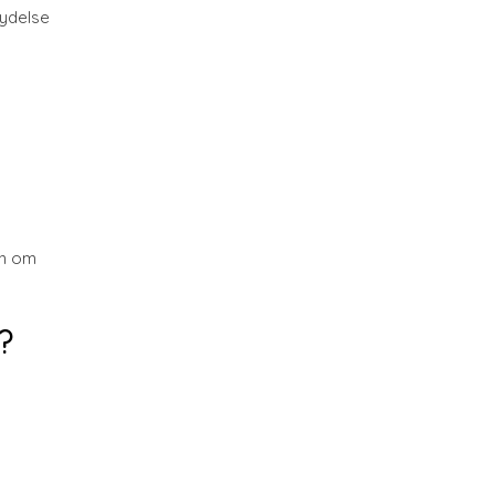
lydelse
vn om
?