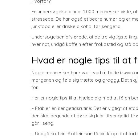
Hvorfor?
En undersøgelse blandt 1.000 mennesker viste, 
stressede. De har også et bedre humør og er mere
junkfood eller drikke alkohol før sengetid.
Undersøgelsen afslørede, at de tre vigtigste ting,
hver nat, undgå koffein efter frokosttid og stå 
Hvad er nogle tips til at
Nogle mennesker har svært ved at falde i søvn 
morgenen og føle sig trætte og groggy. Det skyl
for.
Her er nogle tips til at hjælpe dig med at få en b
– Etabler en sengetidsrutine: Det er vigtigt at et
den skal begynde at gøre sig klar til sengetid. Prø
går i seng.
– Undgå koffein: Koffein kan få din krop til at fo