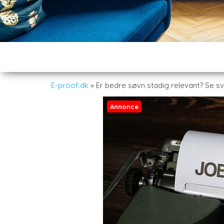
E-proof.dk
»
Er bedre søvn stadig relevant? Se sv
Annonce