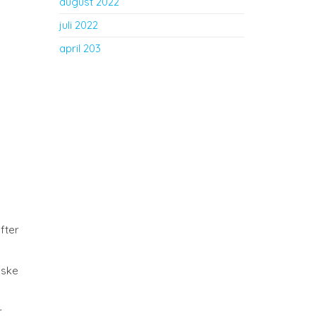
august 2022
juli 2022
april 203
fter
åske
r