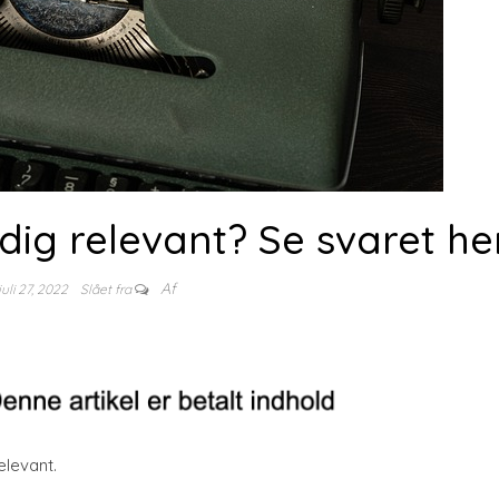
dig relevant? Se svaret he
Af
juli 27, 2022
Slået fra
elevant.