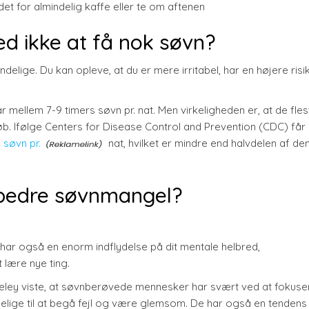
tedet for almindelig kaffe eller te om aftenen
ed ikke at få nok søvn?
ndelige. Du kan opleve, at du er mere irritabel, har en højere risi
 mellem 7-9 timers søvn pr. nat. Men virkeligheden er, at de fles
. Ifølge Centers for Disease Control and Prevention (CDC) får
 søvn pr.
nat, hvilket er mindre end halvdelen af de
 bedre søvnmangel?
 har også en enorm indflydelse på dit mentale helbred,
 lære nye ting.
rkeley viste, at søvnberøvede mennesker har svært ved at fokuse
elige til at begå fejl og være glemsom. De har også en tendens t