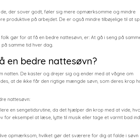
at de, der sover godt, føler sig mere opmærksomme og mindre
 produktive på arbejdet. De er også mindre tilbøjelige til at sp
 folk gør for at få en bedre nattesøvn, er: At gå i seng på samme
op på samme tid hver dag.
 få en bedre nattesøvn?
om natten. De kaster og drejer sig og ender med at vågne om
des, at de ikke får den rigtige mængde søvn, som deres krop h
edre nattesøvn:
ablere en sengetidsrutine, da det hjælper din krop med at vide, hv
v for eksempel at læse, lytte til musik eller tage et varmt bad in
rblive opmærksom, hvilket gør det sværere for dig at falde i søv