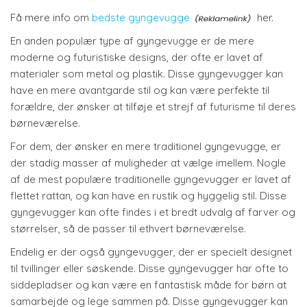
Få mere info om
bedste gyngevugge
her.
En anden populær type af gyngevugge er de mere
moderne og futuristiske designs, der ofte er lavet af
materialer som metal og plastik. Disse gyngevugger kan
have en mere avantgarde stil og kan være perfekte til
forældre, der ønsker at tilføje et strejf af futurisme til deres
børneværelse.
For dem, der ønsker en mere traditionel gyngevugge, er
der stadig masser af muligheder at vælge imellem. Nogle
af de mest populære traditionelle gyngevugger er lavet af
flettet rattan, og kan have en rustik og hyggelig stil. Disse
gyngevugger kan ofte findes i et bredt udvalg af farver og
størrelser, så de passer til ethvert børneværelse.
Endelig er der også gyngevugger, der er specielt designet
til tvillinger eller søskende. Disse gyngevugger har ofte to
siddepladser og kan være en fantastisk måde for børn at
samarbejde og lege sammen på. Disse gyngevugger kan