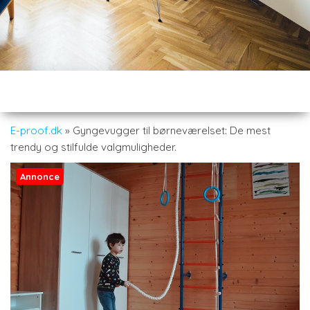
E-proof.dk
»
Gyngevugger til børneværelset: De mest
trendy og stilfulde valgmuligheder.
Annonce