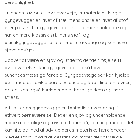
personlighed.
En anden faktor, du bør overveje, er materialet. Nogle
gyngevugger er lavet af træ, mens andre er lavet af stof
eller plastik. Trægyngevugger er ofte mere holdbare og
har en mere klassisk stil, mens stof- og
plastikgyngevugger ofte er mere farverige og kan have
sjove designs.
Udover at være en sjov og underholdende tilføjelse til
børneværelset, kan gyngevugger også have
sundhedsmæssige fordele. Gyngebevægelser kan hjælpe
børn med at udvikle deres balance og koordinationsevner,
og det kan også hjælpe med at berolige dem og lindre
stress.
Alt i alt er en gyngevugge en fantastisk investering til
ethvert børneværelse. Det er en sjov og underholdende
måde at berolige og trøste dit barn på, samtidig med at det
kan hjælpe med at udvikle deres motoriske færdigheder.
Med et stort udvalg af designs og materialer at vælge