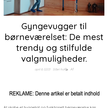
Gyngevugger til
børneværelset: De mest
trendy og stilfulde
valgmuligheder.
Af
april 8, 0203
Slået fra
At skabe et hyggeligt og funktionelt børneværelse kan