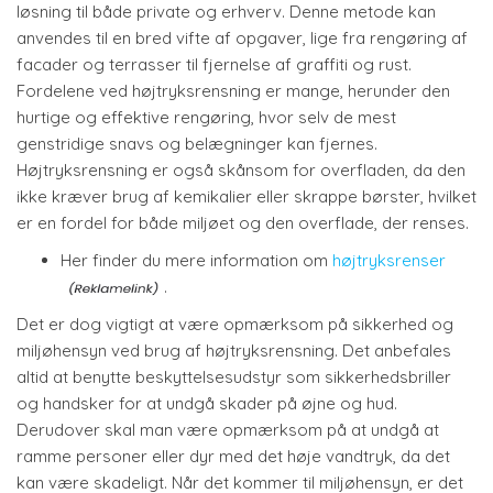
løsning til både private og erhverv. Denne metode kan
anvendes til en bred vifte af opgaver, lige fra rengøring af
facader og terrasser til fjernelse af graffiti og rust.
Fordelene ved højtryksrensning er mange, herunder den
hurtige og effektive rengøring, hvor selv de mest
genstridige snavs og belægninger kan fjernes.
Højtryksrensning er også skånsom for overfladen, da den
ikke kræver brug af kemikalier eller skrappe børster, hvilket
er en fordel for både miljøet og den overflade, der renses.
Her finder du mere information om
højtryksrenser
.
Det er dog vigtigt at være opmærksom på sikkerhed og
miljøhensyn ved brug af højtryksrensning. Det anbefales
altid at benytte beskyttelsesudstyr som sikkerhedsbriller
og handsker for at undgå skader på øjne og hud.
Derudover skal man være opmærksom på at undgå at
ramme personer eller dyr med det høje vandtryk, da det
kan være skadeligt. Når det kommer til miljøhensyn, er det