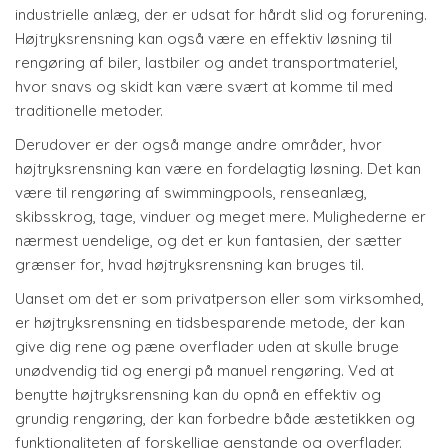
industrielle anlæg, der er udsat for hårdt slid og forurening.
Højtryksrensning kan også være en effektiv løsning til
rengøring af biler, lastbiler og andet transportmateriel,
hvor snavs og skidt kan være svært at komme til med
traditionelle metoder.
Derudover er der også mange andre områder, hvor
højtryksrensning kan være en fordelagtig løsning. Det kan
være til rengøring af swimmingpools, renseanlæg,
skibsskrog, tage, vinduer og meget mere. Mulighederne er
nærmest uendelige, og det er kun fantasien, der sætter
grænser for, hvad højtryksrensning kan bruges til.
Uanset om det er som privatperson eller som virksomhed,
er højtryksrensning en tidsbesparende metode, der kan
give dig rene og pæne overflader uden at skulle bruge
unødvendig tid og energi på manuel rengøring. Ved at
benytte højtryksrensning kan du opnå en effektiv og
grundig rengøring, der kan forbedre både æstetikken og
funktionaliteten af forskellige genstande og overflader.