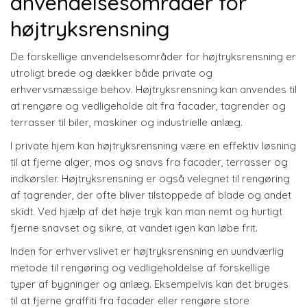
anvendelsesområder for
højtryksrensning
De forskellige anvendelsesområder for højtryksrensning er
utroligt brede og dækker både private og
erhvervsmæssige behov. Højtryksrensning kan anvendes til
at rengøre og vedligeholde alt fra facader, tagrender og
terrasser til biler, maskiner og industrielle anlæg.
I private hjem kan højtryksrensning være en effektiv løsning
til at fjerne alger, mos og snavs fra facader, terrasser og
indkørsler. Højtryksrensning er også velegnet til rengøring
af tagrender, der ofte bliver tilstoppede af blade og andet
skidt. Ved hjælp af det høje tryk kan man nemt og hurtigt
fjerne snavset og sikre, at vandet igen kan løbe frit.
Inden for erhvervslivet er højtryksrensning en uundværlig
metode til rengøring og vedligeholdelse af forskellige
typer af bygninger og anlæg. Eksempelvis kan det bruges
til at fjerne graffiti fra facader eller rengøre store