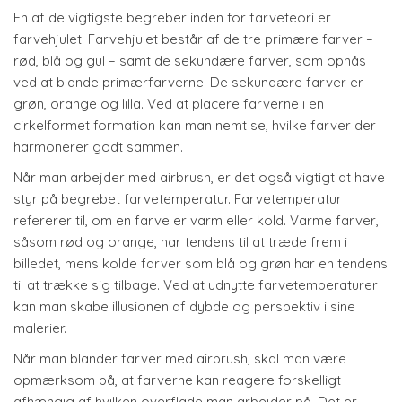
En af de vigtigste begreber inden for farveteori er
farvehjulet. Farvehjulet består af de tre primære farver –
rød, blå og gul – samt de sekundære farver, som opnås
ved at blande primærfarverne. De sekundære farver er
grøn, orange og lilla. Ved at placere farverne i en
cirkelformet formation kan man nemt se, hvilke farver der
harmonerer godt sammen.
Når man arbejder med airbrush, er det også vigtigt at have
styr på begrebet farvetemperatur. Farvetemperatur
refererer til, om en farve er varm eller kold. Varme farver,
såsom rød og orange, har tendens til at træde frem i
billedet, mens kolde farver som blå og grøn har en tendens
til at trække sig tilbage. Ved at udnytte farvetemperaturer
kan man skabe illusionen af dybde og perspektiv i sine
malerier.
Når man blander farver med airbrush, skal man være
opmærksom på, at farverne kan reagere forskelligt
afhængig af hvilken overflade man arbejder på. Det er