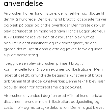
anvendelse
Airbrushen har en lang historie, der strækker sig tilbage til
det 19. århundrede. Den blev først brugt til at sprøjte farver
og blæk på papir og andre overflader. Den første airbrush
blev opfundet af en mand ved navn Francis Edgar Stanley i
1879. Denne tidlige version af airbrushen blev hurtigt
populær blandt kunstnere og reklametegnere, da den
gjorde det muligt at opnå glatte og jævne farvelag uden
synlige penselstrøg.
I begyndelsen blev airbrushen primært brugt til
kommercielle formål som reklamer og illustrationer. Men i
løbet af det 20. århundrede begyndte kunstnere at bruge
airbrushen til at skabe kunstværker. Denne teknik blev især
populær inden for fotorealisme og popkunst.
Airbrushen anvendes i dag i en bred vifte af kunstneriske
discipliner, herunder maleri, illustration, bodypainting og
custom bil- og motorcykeldekoration. Den er også blevet