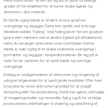
mere intens bliver farven. Øv dig på at opnå forskellige
grader af farvetæthed for at kunne skabe dybde og
dimension i dine malerier.
En fjerde vigtig teknik er at lære at lave gradvise
overgange og skygger. Dette kan opnås ved at bruge
teknikken kaldet “fading”. Ved fading bliver farven gradvist
lysere eller mørkere ved at ændre trykket på aftrækkeren,
mens du bevæger airbrushen over overfladen. Denne
teknik er især nyttig til at skabe realistiske overgange i
portrætter og skygger i landskabsmalerier. Øv dig på at
fade farver sammen for at opnå bløde og naturlige
overgange.
Endelig er vedligeholdelse af airbrushen og rengøring af
udstyret afgørende for at opnå gode resultater. Efter hver
brug skal du rense airbrushen grundigt for at undgå
tilstopning eller farveophobning. Dette kan gøres ved hjælp
af rengøringsmidler og rensenåle. Sørg også for at følge
producentens anbefalinger til smøring og udskiftning af