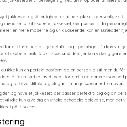
er, da jakkesættet vil bevæge sig med din krop uden at føles stra
et jakkesæt også mulighed for at udtrykke din personlige stil. 
g mønstre for at skabe et jakkesæt, der passer til din personli
til eller en mere moderne og unik udseende, kan en skrædder hj
for at tilføje personlige detaljer og tilpasninger. Du kan vælge
 at skabe et unikt look. Disse små detaljer kan virkelig gøre e
elv.
 du ikke kun en perfekt pasform og en personlig stil, men du får
 skræddersyet jakkesæt er lavet med stor omhu og opmærksomhed 
 tand og forblive stilfuldt og elegant i mange sæsoner fremover.
ngden og have et jakkesæt, der passer perfekt til dig og din per
t vil ikke kun give dig en utrolig behagelig oplevelse, men det v
 klædt på til succes.
stering