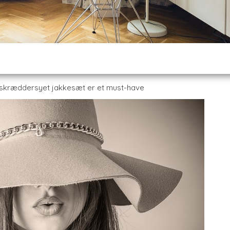
t skræddersyet jakkesæt er et must-have