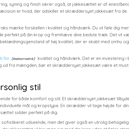
ng, syning og finish sikrer også, at jakkesættet er af eneståen
cision er hvad, der adskiller et skræddersyet jakkesæt fra de
aks mærke forskellen i kvalitet og håndværk. Du vil føle dig me
dde perfekt på din krop og fremhæve dine bedste træk. Det vil v
en beklædningsgenstand af høj kvalitet, der er skabt med omhu og
i for
kvalitet og håndværk. Det er en investering i 
e dig ud fra mængden, bør et skræddersyet jakkesæt være et must
sonlig stil
ende for både komfort og stil. Et skræddersyet jakkesæt tilbyd
 individuelle mål og kropstype. En skrædder vil tage højde for di
kesættet sidder perfekt på dig.
 sofistikeret udseende, men det giver også en utrolig behagelig