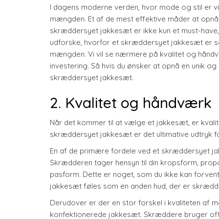
I dagens moderne verden, hvor mode og stil er vigt
mængden. Et af de mest effektive måder at opnå d
skræddersyet jakkesæt er ikke kun et must-have, det 
udforske, hvorfor et skræddersyet jakkesæt er så 
mængden. Vi vil se nærmere på kvalitet og håndv
investering. Så hvis du ønsker at opnå en unik og s
skræddersyet jakkesæt.
2. Kvalitet og håndværk
Når det kommer til at vælge et jakkesæt, er kval
skræddersyet jakkesæt er det ultimative udtryk f
En af de primære fordele ved et skræddersyet jakk
Skrædderen tager hensyn til din kropsform, proport
pasform. Dette er noget, som du ikke kan forvent
jakkesæt føles som en anden hud, der er skrædders
Derudover er der en stor forskel i kvaliteten a
konfektionerede jakkesæt. Skræddere bruger ofte 