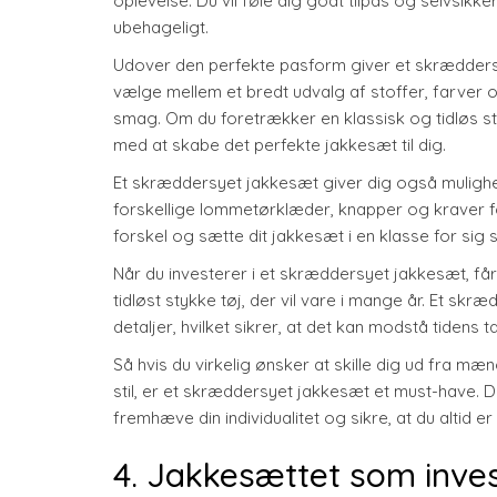
oplevelse. Du vil føle dig godt tilpas og selvsikk
ubehageligt.
Udover den perfekte pasform giver et skræddersy
vælge mellem et bredt udvalg af stoffer, farver o
smag. Om du foretrækker en klassisk og tidløs s
med at skabe det perfekte jakkesæt til dig.
Et skræddersyet jakkesæt giver dig også mulighed 
forskellige lommetørklæder, knapper og kraver for
forskel og sætte dit jakkesæt i en klasse for sig s
Når du investerer i et skræddersyet jakkesæt, får
tidløst stykke tøj, der vil vare i mange år. Et
detaljer, hvilket sikrer, at det kan modstå tidens
Så hvis du virkelig ønsker at skille dig ud fra mæ
stil, er et skræddersyet jakkesæt et must-have. De
fremhæve din individualitet og sikre, at du altid er
4. Jakkesættet som inve