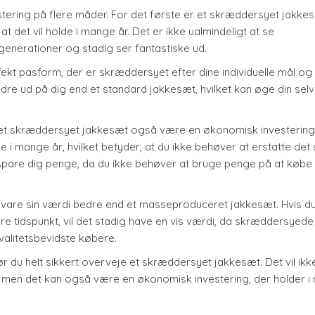
ering på flere måder. For det første er et skræddersyet jakke
at det vil holde i mange år. Det er ikke ualmindeligt at se
enerationer og stadig ser fantastiske ud.
kt pasform, der er skræddersyet efter dine individuelle mål og
dre ud på dig end et standard jakkesæt, hvilket kan øge din selvt
n et skræddersyet jakkesæt også være en økonomisk investering.
 i mange år, hvilket betyder, at du ikke behøver at erstatte det 
e spare dig penge, da du ikke behøver at bruge penge på at købe
vare sin værdi bedre end et masseproduceret jakkesæt. Hvis d
ere tidspunkt, vil det stadig have en vis værdi, da skræddersyede
valitetsbevidste købere.
ør du helt sikkert overveje et skræddersyet jakkesæt. Det vil ikk
lid, men det kan også være en økonomisk investering, der holder 