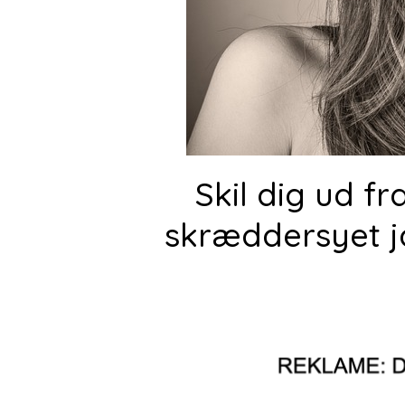
Skil dig ud f
skræddersyet j