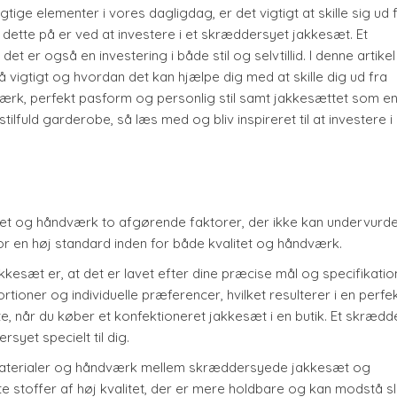
ige elementer i vores dagligdag, er det vigtigt at skille sig ud 
ette på er ved at investere i et skræddersyet jakkesæt. Et
er også en investering i både stil og selvtillid. I denne artikel v
vigtigt og hvordan det kan hjælpe dig med at skille dig ud fra
ærk, perfekt pasform og personlig stil samt jakkesættet som e
tilfuld garderobe, så læs med og bliv inspireret til at investere i 
itet og håndværk to afgørende faktorer, der ikke kan undervurde
or en høj standard inden for både kvalitet og håndværk.
esæt er, at det er lavet efter dine præcise mål og specifikation
ioner og individuelle præferencer, hvilket resulterer i en perfe
e, når du køber et konfektioneret jakkesæt i en butik. Et skrædd
yet specielt til dig.
f materialer og håndværk mellem skræddersyede jakkesæt og
stoffer af høj kvalitet, der er mere holdbare og kan modstå sli