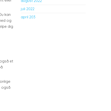
mt eller
august 2022
juli 2022
Du kan
april 203
ghed og
ælpe dig
n
 også et
på
sonlige
il også