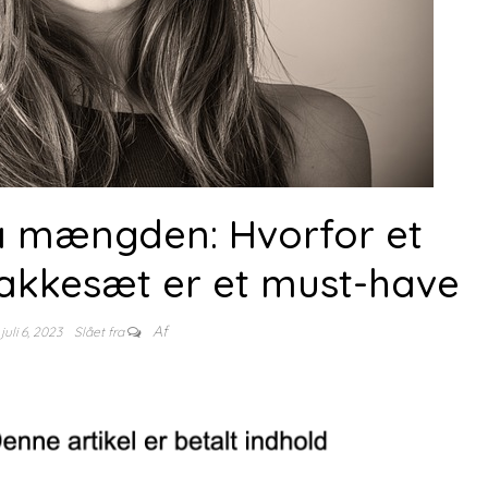
ra mængden: Hvorfor et
akkesæt er et must-have
Af
juli 6, 2023
Slået fra