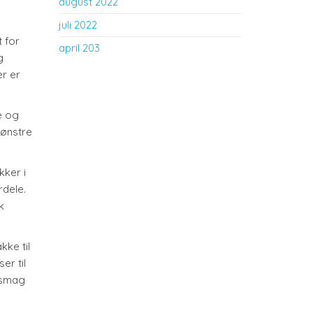
august 2022
juli 2022
t for
april 203
g
er er
e og
Mønstre
kker i
rdele.
k
kke til
er til
e smag