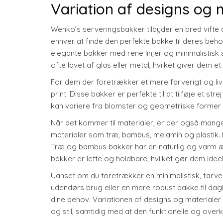
Variation af designs og 
Wenko’s serveringsbakker tilbyder en bred vifte af
enhver at finde den perfekte bakke til deres beh
elegante bakker med rene linjer og minimalistisk 
ofte lavet af glas eller metal, hvilket giver dem et
For dem der foretrækker et mere farverigt og li
print. Disse bakker er perfekte til at tilføje et s
kan variere fra blomster og geometriske former t
Når det kommer til materialer, er der også mang
materialer som træ, bambus, melamin og plastik. 
Træ og bambus bakker har en naturlig og varm æste
bakker er lette og holdbare, hvilket gør dem ideelle
Uanset om du foretrækker en minimalistisk, farveri
udendørs brug eller en mere robust bakke til dagl
dine behov. Variationen af designs og materialer 
og stil, samtidig med at den funktionelle og ove