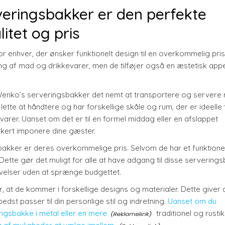
veringsbakker er den perfekte
itet og pris
r enhver, der ønsker funktionelt design til en overkommelig pris
ng af mad og drikkevarer, men de tilføjer også en æstetisk appel
enko’s serveringsbakker det nemt at transportere og servere
ette at håndtere og har forskellige skåle og rum, der er ideelle t
evarer. Uanset om det er til en formel middag eller en afslappet
kkert imponere dine gæster.
bakker er deres overkommelige pris. Selvom de har et funktione
e. Dette gør det muligt for alle at have adgang til disse servering
levelser uden at sprænge budgettet.
 at de kommer i forskellige designs og materialer. Dette giver 
dst passer til din personlige stil og indretning.
Uanset om du
ngsbakke i metal eller en mere
traditionel og rustik