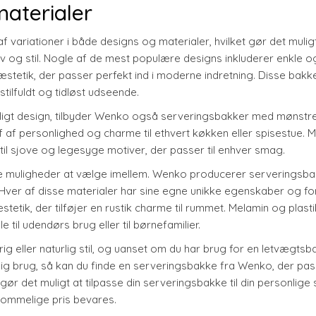
materialer
 variationer i både designs og materialer, hvilket gør det mulig
ov og stil. Nogle af de mest populære designs inkluderer enkle o
æstetik, der passer perfekt ind i moderne indretning. Disse bakk
 stilfuldt og tidløst udseende.
vligt design, tilbyder Wenko også serveringsbakker med mønstr
trejf af personlighed og charme til ethvert køkken eller spisestue. 
il sjove og legesyge motiver, der passer til enhver smag.
e muligheder at vælge imellem. Wenko producerer serveringsba
Hver af disse materialer har sine egne unikke egenskaber og fo
tik, der tilføjer en rustik charme til rummet. Melamin og plasti
 til udendørs brug eller til børnefamilier.
g eller naturlig stil, og uanset om du har brug for en letvægtsba
ig brug, så kan du finde en serveringsbakke fra Wenko, der pass
gør det muligt at tilpasse din serveringsbakke til din personlig
rkommelige pris bevares.