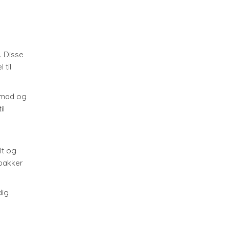
. Disse
 til
 mad og
il
lt og
sbakker
dig