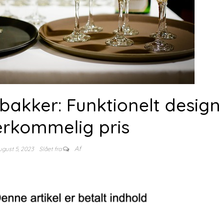
akker: Funktionelt design 
erkommelig pris
Af
ugust 5, 2023
Slået fra