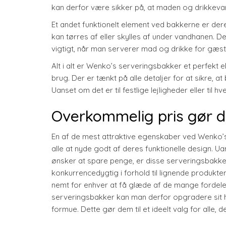
kan derfor være sikker på, at maden og drikkevar
Et andet funktionelt element ved bakkerne er dere
kan tørres af eller skylles af under vandhanen. D
vigtigt, når man serverer mad og drikke for gæste
Alt i alt er Wenko’s serveringsbakker et perfekt
brug. Der er tænkt på alle detaljer for at sikre, a
Uanset om det er til festlige lejligheder eller til
Overkommelig pris gør de
En af de mest attraktive egenskaber ved Wenko’s
alle at nyde godt af deres funktionelle design. U
ønsker at spare penge, er disse serveringsbakker
konkurrencedygtig i forhold til lignende produkt
nemt for enhver at få glæde af de mange fordele
serveringsbakker kan man derfor opgradere sit hjem
formue. Dette gør dem til et ideelt valg for alle, 