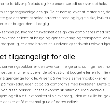
erne forbliver på plads og ikke ender spredt ud over det hele.
s rengøringsvenlige design. De er nemlig lavet af materialer, de
ette gør det nemt at holde bakkerne rene og hygiejniske, hvilket 
r eller bruger dem til daglig.
 eksempel på, hvordan funktionelt design kan kombineres med pra
t bakkerne er lette at bruge og gør servering og transport til en l
 hverdagsbrug, er disse bakker et uundværligt redskab i ethvert hje
t tilgængeligt for alle
 serveringsbakker er den overkommelige pris, som gør det mul
anset om man er studerende på et stramt budget eller en familie 
 tilgængelige for alle. Prisen på Wenko’s serveringsbakker er
er på markedet, uden at gå på kompromis med kvaliteten. Dette 
 ved disse bakker, uanset økonomisk situation. Med Wenko’s
 og tilføje funktionalitet til sin hverdag, uden at skulle bruge
der ønsker at få mest muligt ud af deres indkøb.