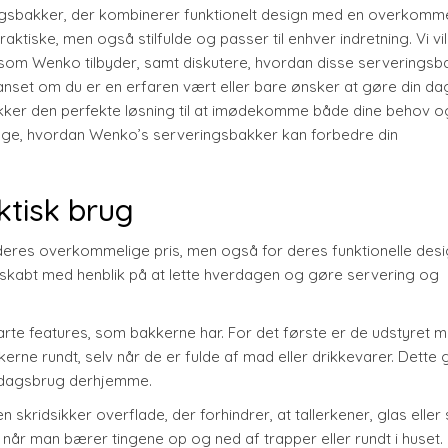
ringsbakker, der kombinerer funktionelt design med en overkomm
ktiske, men også stilfulde og passer til enhver indretning. Vi vil
 som Wenko tilbyder, samt diskutere, hvordan disse serveringsb
. Uanset om du er en erfaren vært eller bare ønsker at gøre din da
kker den perfekte løsning til at imødekomme både dine behov og
dage, hvordan Wenko’s serveringsbakker kan forbedre din
aktisk brug
deres overkommelige pris, men også for deres funktionelle desi
 skabt med henblik på at lette hverdagen og gøre servering og
arte features, som bakkerne har. For det første er de udstyret 
rne rundt, selv når de er fulde af mad eller drikkevarer. Dette 
verdagsbrug derhjemme.
ridsikker overflade, der forhindrer, at tallerkener, glas eller 
t, når man bærer tingene op og ned af trapper eller rundt i huset