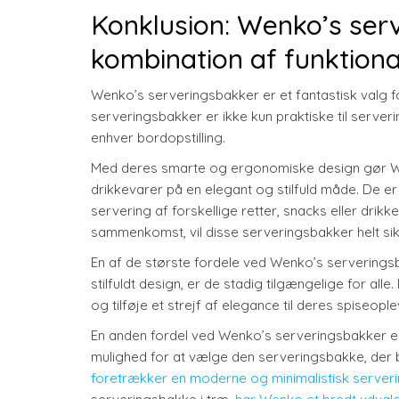
Konklusion: Wenko’s ser
kombination af funktional
Wenko’s serveringsbakker er et fantastisk valg fo
serveringsbakker er ikke kun praktiske til serveri
enhver bordopstilling.
Med deres smarte og ergonomiske design gør W
drikkevarer på en elegant og stilfuld måde. De er l
servering af forskellige retter, snacks eller drikk
sammenkomst, vil disse serveringsbakker helt si
En af de største fordele ved Wenko’s serverings
stilfuldt design, er de stadig tilgængelige for all
og tilføje et strejf af elegance til deres spiseop
En anden fordel ved Wenko’s serveringsbakker er,
mulighed for at vælge den serveringsbakke, der be
foretrækker en moderne og minimalistisk serveri