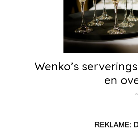
Wenko’s serveringsb
en ov
a